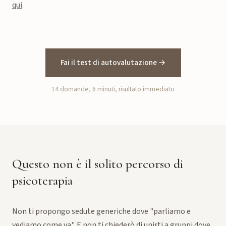
qui
.
Fai il test di autovalutazione →
14 domande, 6 minuti, risultato immediato
Questo non è il solito percorso di
psicoterapia
Non ti propongo sedute generiche dove "parliamo e
vediamo come va". E non ti chiederò di unirti a gruppi dove